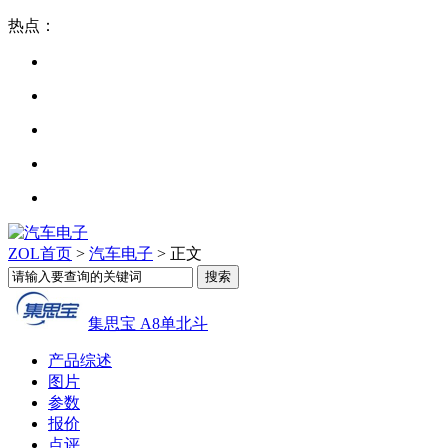
热点：
ZOL首页
>
汽车电子
> 正文
集思宝 A8单北斗
产品综述
图片
参数
报价
点评