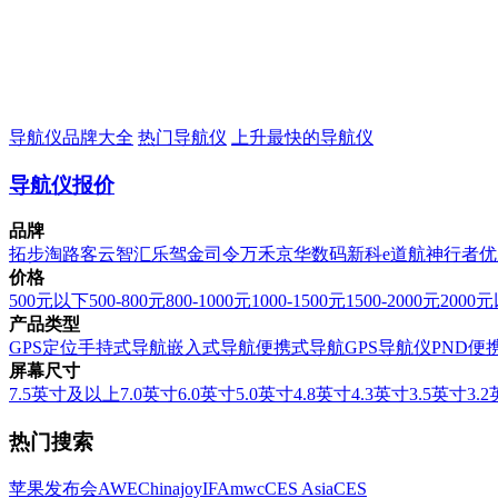
导航仪品牌大全
热门导航仪
上升最快的导航仪
导航仪报价
品牌
拓步
淘路客
云智汇
乐驾
金司令
万禾
京华数码
新科
e道航
神行者
优
价格
500元以下
500-800元
800-1000元
1000-1500元
1500-2000元
2000
产品类型
GPS定位
手持式导航
嵌入式导航
便携式导航
GPS导航仪
PND便
屏幕尺寸
7.5英寸及以上
7.0英寸
6.0英寸
5.0英寸
4.8英寸
4.3英寸
3.5英寸
3.
热门搜索
苹果发布会
AWE
Chinajoy
IFA
mwc
CES Asia
CES