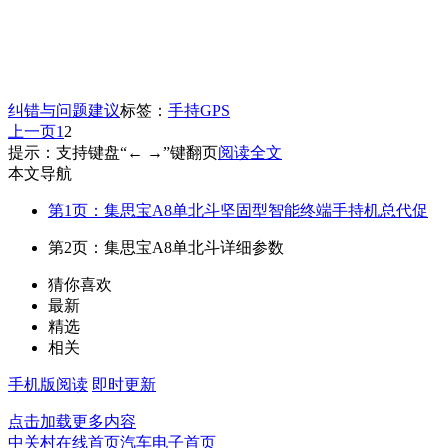
纠错与问题建议
标签：
手持GPS
上一页
1
2
提示：支持键盘“← →”键翻页
阅读全文
本文导航
第1页：集思宝A8单北斗坚固型智能终端手持机总代促
第2页：集思宝A8单北斗详细参数
猜你喜欢
最新
精选
相关
手机版阅读
即时更新
点击加载更多内容
中关村在线首页
汽车电子首页