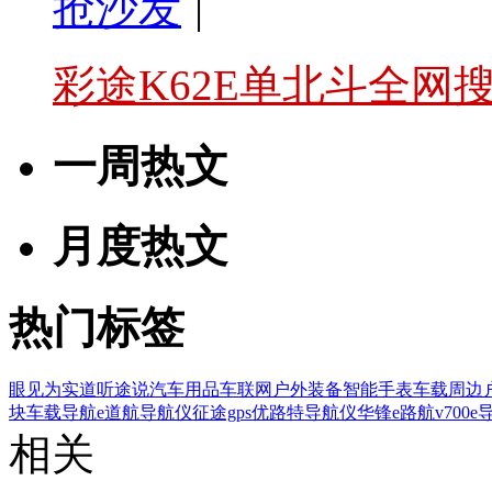
抢沙发
|
彩途K62E单北斗全网
一周热文
月度热文
热门标签
眼见为实
道听途说
汽车用品
车联网
户外装备
智能手表
车载周边
块
车载导航
e道航导航仪
征途gps
优路特导航仪
华锋e路航v700
e
相关