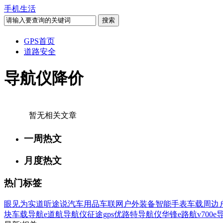
手机生活
GPS首页
道路安全
导航仪降价
暂无相关文章
一周热文
月度热文
热门标签
眼见为实
道听途说
汽车用品
车联网
户外装备
智能手表
车载周边
块
车载导航
e道航导航仪
征途gps
优路特导航仪
华锋e路航v700
e