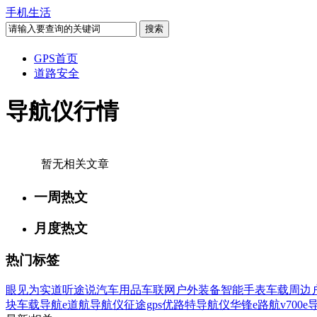
手机生活
GPS首页
道路安全
导航仪行情
暂无相关文章
一周热文
月度热文
热门标签
眼见为实
道听途说
汽车用品
车联网
户外装备
智能手表
车载周边
块
车载导航
e道航导航仪
征途gps
优路特导航仪
华锋e路航v700
e