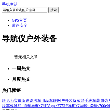
手机生活
GPS首页
道路安全
导航仪户外装备
暂无相关文章
一周热文
月度热文
热门标签
眼见为实
道听途说
汽车用品
车联网
户外装备
智能手表
车载周边
块
车载导航
e道航导航仪
征途gps
优路特导航仪
华锋e路航v700
e