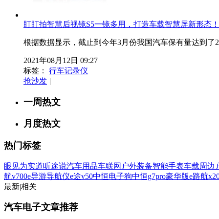
盯盯拍智慧后视镜S5一镜多用，打造车载智慧屏新形态
根据数据显示，截止到今年3月份我国汽车保有量达到了2.
2021年08月12日 09:27
标签：
行车记录仪
抢沙发
|
一周热文
月度热文
热门标签
眼见为实
道听途说
汽车用品
车联网
户外装备
智能手表
车载周边
航v700
e导游导航仪
e途v50
中恒电子狗
中恒g7pro豪华版
e路航x2
最新
|
相关
汽车电子文章推荐