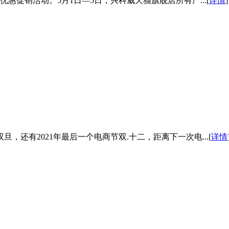
促销活动。5月1日—5日，兴科威天猫旗舰店所有产...[
详情
]
，还有2021年最后一个电商节双.十二，距离下一次电...[
详情