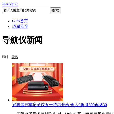
手机生活
GPS首页
道路安全
导航仪新闻
即时
最热
兴科威行车记录仪五一特惠开始 全店9折满300再减30