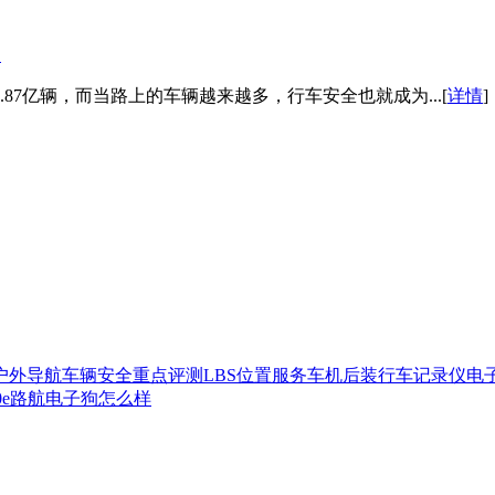
！
87亿辆，而当路上的车辆越来越多，行车安全也就成为...[
详情
]
户外导航
车辆安全
重点评测
LBS位置服务
车机后装
行车记录仪
电
0
e路航电子狗怎么样