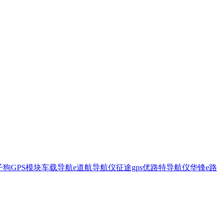
子狗
GPS模块
车载导航
e道航导航仪
征途gps
优路特导航仪
华锋e路