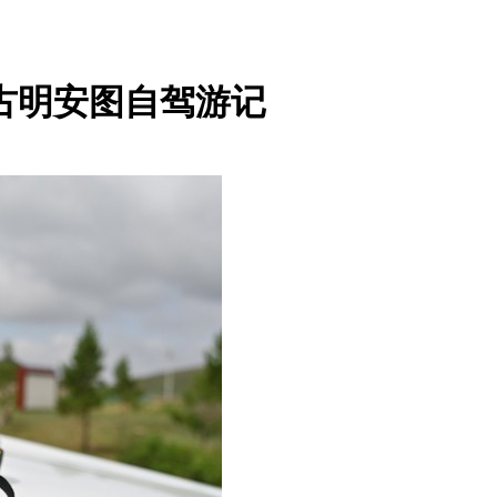
蒙古明安图自驾游记