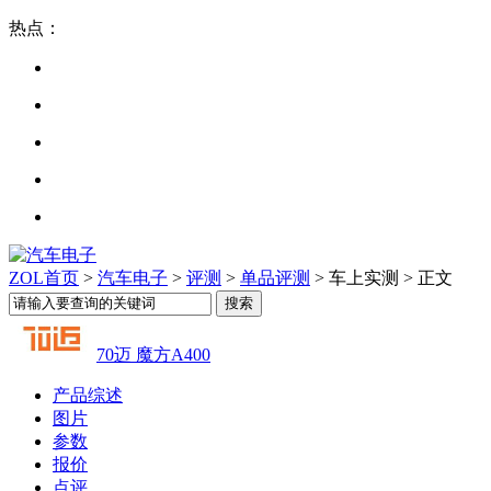
热点：
ZOL首页
>
汽车电子
>
评测
>
单品评测
> 车上实测 > 正文
70迈 魔方A400
产品综述
图片
参数
报价
点评