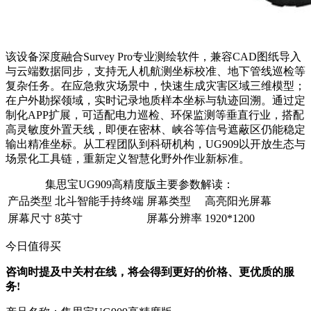
该设备深度融合Survey Pro专业测绘软件，兼容CAD图纸导入
与云端数据同步，支持无人机航测坐标校准、地下管线巡检等
复杂任务。在应急救灾场景中，快速生成灾害区域三维模型；
在户外勘探领域，实时记录地质样本坐标与轨迹回溯。通过定
制化APP扩展，可适配电力巡检、环保监测等垂直行业，搭配
高灵敏度外置天线，即便在密林、峡谷等信号遮蔽区仍能稳定
输出精准坐标。从工程团队到科研机构，UG909以开放生态与
场景化工具链，重新定义智慧化野外作业新标准。
集思宝UG909高精度版主要参数解读：
产品类型
北斗智能手持终端
屏幕类型
高亮阳光屏幕
屏幕尺寸
8英寸
屏幕分辨率
1920*1200
今日值得买
咨询时提及中关村在线，将会得到更好的价格、更优质的服
务!