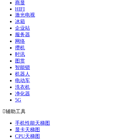
商显
HIFI
激光电视
冰箱
企业站
服务器
网络
攒机
时讯
图赏
智能锁
机器人
电动车
洗衣机
净化器
5G

辅助工具
手机性能天梯图
显卡天梯图
CPU天梯图