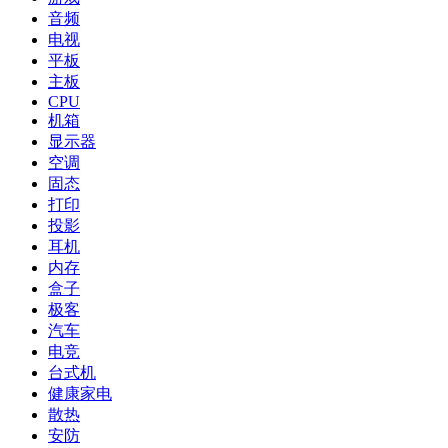
音频
电视
平板
主板
CPU
机箱
显示器
空调
固态
打印
投影
耳机
内存
盒子
极客
汽车
电竞
台式机
健康家电
散热
安防