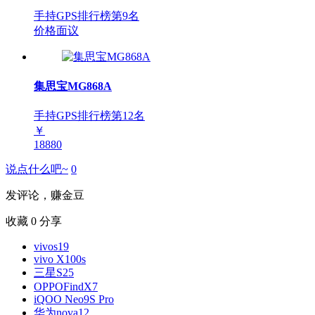
手持GPS排行榜第
9
名
价格面议
集思宝MG868A
手持GPS排行榜第
12
名
￥
18880
说点什么吧~
0
发评论，赚金豆
收藏
0
分享
vivos19
vivo X100s
三星S25
OPPOFindX7
iQOO Neo9S Pro
华为nova12