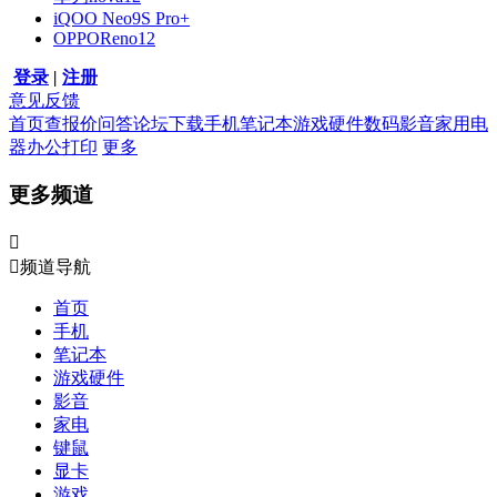
iQOO Neo9S Pro+
OPPOReno12
登录
|
注册
意见反馈
首页
查报价
问答
论坛
下载
手机
笔记本
游戏硬件
数码影音
家用电
器
办公打印
更多
更多频道


频道导航
首页
手机
笔记本
游戏硬件
影音
家电
键鼠
显卡
游戏