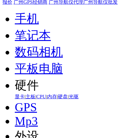
报价
广州GPS经销商
广州导航仪代理
广州导航仪批发
手机
笔记本
数码相机
平板电脑
硬件
显卡
|
主板
|
CPU
|
内存
|
硬盘
|
光驱
GPS
Mp3
外设