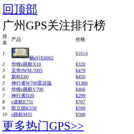
回顶部
广州GPS关注排行榜
排
产品
价格
名
1
¥1614
畅e行E6002
2
华锋e路航X10
¥320
3
京华JWM-7005
¥479
4
新科E60
¥450
5
神行者W700雷达版
¥1300
6
华锋e路航V700
¥466
7
神行者D20
¥299
8
e道航E751
¥767
9
凯立德K550
¥599
10
e路航M35
¥500
更多热门GPS>>