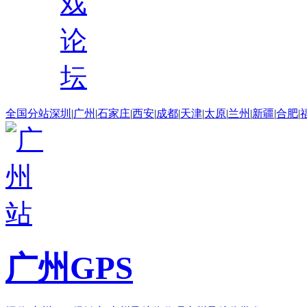
戏
论
坛
全国分站
深圳
|
广州
|
石家庄
|
西安
|
成都
|
天津
|
太原
|
兰州
|
新疆
|
合肥
|
广州GPS