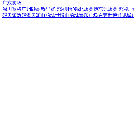
广东卖场
深圳赛格
广州颐高数码
赛博深圳华强北店
赛博东莞店
赛博深圳
码
天源数码港
天源电脑城
世博电脑城
海印广场
东莞世博通讯城