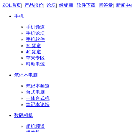
ZOL首页
|
产品报价
|
论坛
|
经销商
|
软件下载
|
问答堂
|
新闻中
手机
手机频道
手机论坛
手机软件
3G频道
4G频道
苹果专区
移动电源
笔记本电脑
笔记本频道
台式电脑
一体台式机
笔记本论坛
数码相机
相机频道