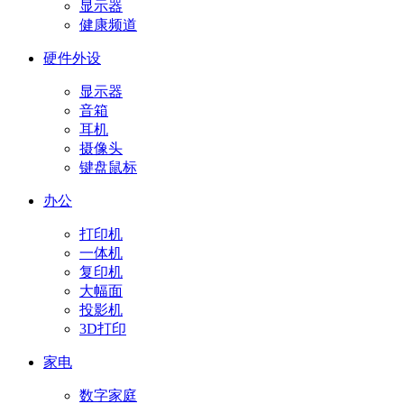
显示器
健康频道
硬件外设
显示器
音箱
耳机
摄像头
键盘鼠标
办公
打印机
一体机
复印机
大幅面
投影机
3D打印
家电
数字家庭