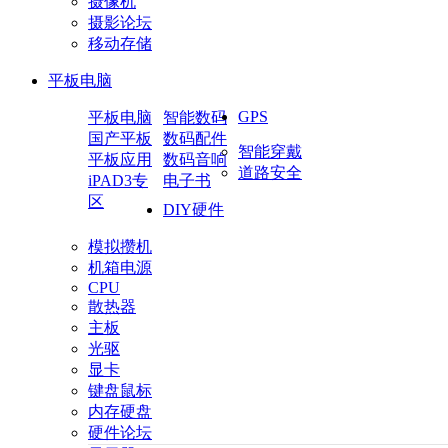
摄像机
摄影论坛
移动存储
平板电脑
GPS
平板电脑
智能数码
国产平板
数码配件
智能穿戴
平板应用
数码音响
道路安全
iPAD3专
电子书
区
DIY硬件
模拟攒机
机箱电源
CPU
散热器
主板
光驱
显卡
键盘鼠标
内存硬盘
硬件论坛