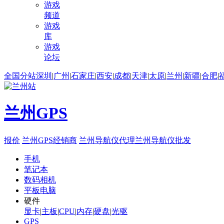
游戏
频道
游戏
库
游戏
论坛
全国分站
深圳
|
广州
|
石家庄
|
西安
|
成都
|
天津
|
太原
|
兰州
|
新疆
|
合肥
|
兰州GPS
报价
兰州GPS经销商
兰州导航仪代理
兰州导航仪批发
手机
笔记本
数码相机
平板电脑
硬件
显卡
|
主板
|
CPU
|
内存
|
硬盘
|
光驱
GPS