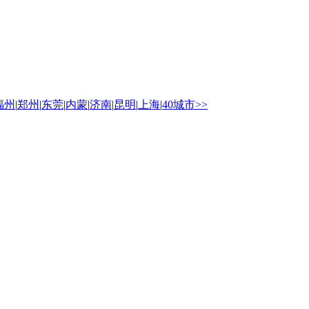
福州
|
郑州
|
东莞
|
内蒙
|
济南
|
昆明
|
上海
|
40城市>>