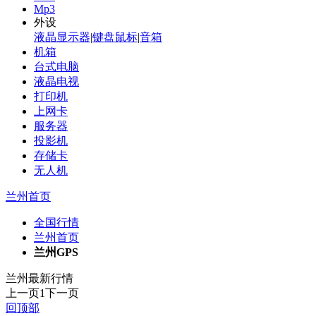
Mp3
外设
液晶显示器
|
键盘鼠标
|
音箱
机箱
台式电脑
液晶电视
打印机
上网卡
服务器
投影机
存储卡
无人机
兰州首页
全国行情
兰州首页
兰州GPS
兰州最新行情
上一页
1
下一页
回顶部