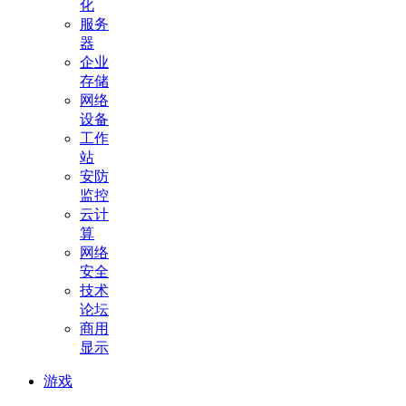
化
服务
器
企业
存储
网络
设备
工作
站
安防
监控
云计
算
网络
安全
技术
论坛
商用
显示
游戏