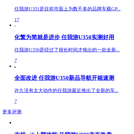
任我游U351是目前市面上为数不多的品牌车载GP...
17
化繁为简就是进步 任我游U350实测好用
任我游U350是经过了很长时间才推出的一款全新...
7
全面改进 任我游U350新品导航开箱速测
许久没有太大动作的任我游最近推出了全新的车...
7
更多评测