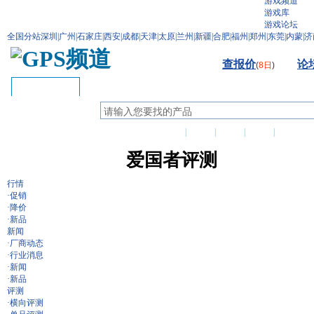
游戏频道
游戏库
游戏论坛
全国分站
深圳
|
广州
|
石家庄
|
西安
|
成都
|
天津
|
太原
|
兰州
|
新疆
|
合肥
|
福州
|
郑州
|
东莞
|
内蒙
|
济
查报价
论
(
8日
)
GPS首页
特色栏目：
今日更新
|
新闻
|
行情
|
导购
|
评测
爱国者评测
行情
·
促销
·
降价
·
新品
新闻
·
厂商动态
·
行业消息
·
新闻
·
新品
评测
·
横向评测