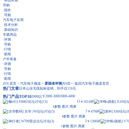
·
单品评测
导购
·
报价
·
导购
汽车电子应用
·
技术分析
·
基础知识
车载用品
·
评测
·
导购
·
行情
·
新闻
户外装备
·
评测
·
导购
·
行情
·
新闻
ZOL首页
>
汽车电子频道
>
爱国者评测
共0页
<<返回汽车电子频道首页
热门文章
日本山业无线鼠标促销，到手仅116元
2000-3000
3000-4000
热门产品TOP10
2000以下
13
[
畅e行
]
E6002
论坛讨论(
13
)
￥1614
评
[
华锋e路航
]
X10
论坛
参数
图片
商家
4
5
[
京华数码
]
京华 JW
论坛讨论(
5
)
￥479
评
[
新科
]
E60
论坛讨
参数
图片
商家
4
3
[
神行者
]
W700雷达
论坛讨论(
3
)
￥1300
评
[
华锋e路航
]
V7
参数
图片
商家
5