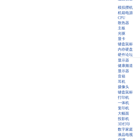
模拟攒机
机箱电源
CPU
散热器
主板
光驱
显卡
键盘鼠标
内存硬盘
硬件论坛
显示器
健康频道
显示器
音箱
耳机
摄像头
键盘鼠标
打印机
一体机
复印机
大幅面
投影机
3D打印
数字家庭
液晶电视