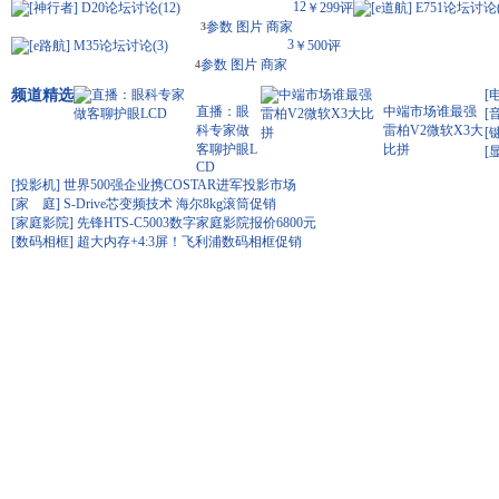
12
[
神行者
]
D20
论坛讨论(
12
)
￥299
评
[
e道航
]
E751
论坛讨论
参数
图片
商家
3
3
[
e路航
]
M35
论坛讨论(
3
)
￥500
评
参数
图片
商家
4
频道精选
[
直播：眼
中端市场谁最强
[
科专家做
雷柏V2微软X3大
[
客聊护眼L
比拼
[
CD
[投影机]
世界500强企业携COSTAR进军投影市场
[家 庭]
S-Drive芯变频技术 海尔8kg滚筒促销
[家庭影院]
先锋HTS-C5003数字家庭影院报价6800元
[数码相框]
超大内存+4:3屏！飞利浦数码相框促销