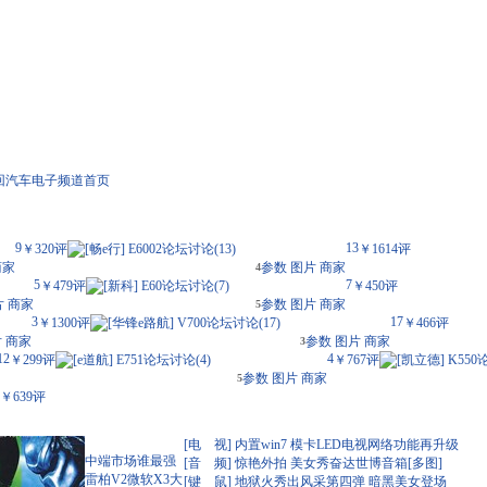
返回汽车电子频道首页
9
13
￥320
评
[
畅e行
]
E6002
论坛讨论(
13
)
￥1614
评
商家
参数
图片
商家
4
5
7
￥479
评
[
新科
]
E60
论坛讨论(
7
)
￥450
评
片
商家
参数
图片
商家
5
3
17
￥1300
评
[
华锋e路航
]
V700
论坛讨论(
17
)
￥466
评
片
商家
参数
图片
商家
3
12
4
￥299
评
[
e道航
]
E751
论坛讨论(
4
)
￥767
评
[
凯立德
]
K550
参数
图片
商家
5
￥639
评
[电 视]
内置win7 模卡LED电视网络功能再升级
中端市场谁最强
[音 频]
惊艳外拍 美女秀奋达世博音箱[多图]
雷柏V2微软X3大
[键 鼠]
地狱火秀出风采第四弹 暗黑美女登场