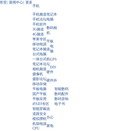
答堂
|
新闻中心
|
更多
手机
手机频道
笔记本
手机论坛
电脑
手机软件
数码相
3G频道
机
4G频道
苹果专区
平板
移动电源
电
笔记本频道
脑
台式电脑
一体台式机
GPS
笔记本论坛
DIY
相机频道
硬件
摄像机
摄影论坛
硬件外
移动存储
平板电脑
智能数码
国产平板
数码配件
平板应用
数码音响
iPAD3专区
电子书
智能穿戴
设
道路安全
办公
模拟攒机
机箱电源
家电
CPU