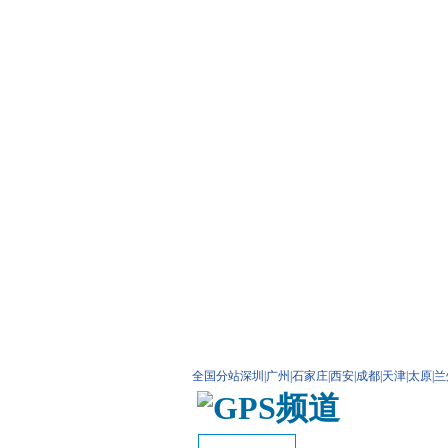
全国分站
深圳
|
广州
|
石家庄
|
西安
|
成都
|
天津
|
太原
|
兰