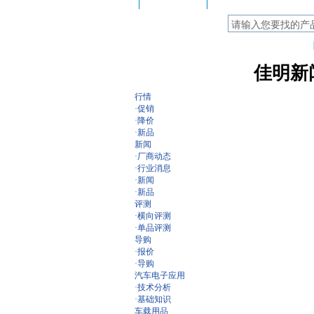
GPS首页
特色栏目：
今日更新
佳明新
行情
·
促销
·
降价
·
新品
新闻
·
厂商动态
·
行业消息
·
新闻
·
新品
评测
·
横向评测
·
单品评测
导购
·
报价
·
导购
汽车电子应用
·
技术分析
·
基础知识
车载用品