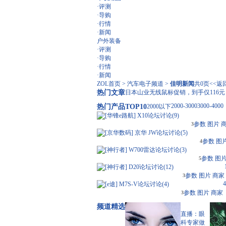
·
评测
·
导购
·
行情
·
新闻
户外装备
·
评测
·
导购
·
行情
·
新闻
ZOL首页
>
汽车电子频道
>
佳明新闻
共0页
<<
热门文章
日本山业无线鼠标促销，到手仅116元
2000-3000
3000-4000
热门产品TOP10
2000以下
[
华锋e路航
]
X10
论坛讨论(
9
)
参数
图片
3
[
京华数码
]
京华 JW
论坛讨论(
5
)
参数
图
4
[
神行者
]
W700雷达
论坛讨论(
3
)
参数
图
5
[
神行者
]
D20
论坛讨论(
12
)
参数
图片
商家
3
4
[
e途
]
M7S-V
论坛讨论(
4
)
参数
图片
商家
3
频道精选
直播：眼
科专家做