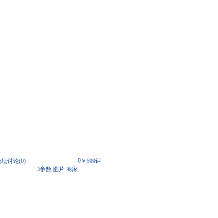
0
论坛讨论(
0
)
￥599
评
参数
图片
商家
3